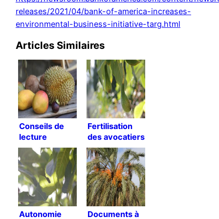
releases/2021/04/bank-of-america-increases-
environmental-business-initiative-targ.html
Articles Similaires
Conseils de
Fertilisation
lecture
des avocatiers
[Traduction]
Autonomie
Documents à