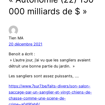
000 milliards de $ »
Tien MA
20 décembre 2021
Benoit a écrit :
» L’autre jour, j’ai vu que les sangliers avaient
détruit une bonne partie du jardin. »
Les sangliers sont assez puissants, ….
https://www.7sur7.be/faits-divers/son-salon-
saccage-par-un-sanglier-et-vingt-chiens-de-
chasse-comme-une-scene-de-
crime~a049fab6/