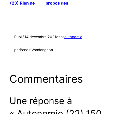
(23) Rien ne
propos des
change ?
palmiers
dattiers
Publié
14 décembre 2021
dans
autonomie
par
Benoit Vandangeon
Commentaires
Une réponse à
« Autonomie (22) 150