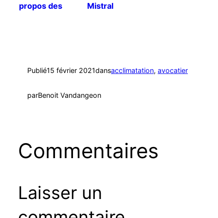
propos des
Mistral
palmiers
dattiers
Publié
15 février 2021
dans
acclimatation
, 
avocatier
par
Benoit Vandangeon
Commentaires
Laisser un
commentaire