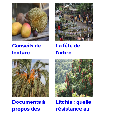
Conseils de
La fête de
lecture
l’arbre
Documents à
Litchis : quelle
propos des
résistance au
palmiers
froid ?
dattiers