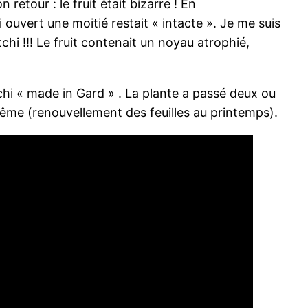
n retour : le fruit était bizarre ! En
 ouvert une moitié restait « intacte ». Je me suis
hi !!! Le fruit contenait un noyau atrophié,
chi « made in Gard » . La plante a passé deux ou
 même (renouvellement des feuilles au printemps).