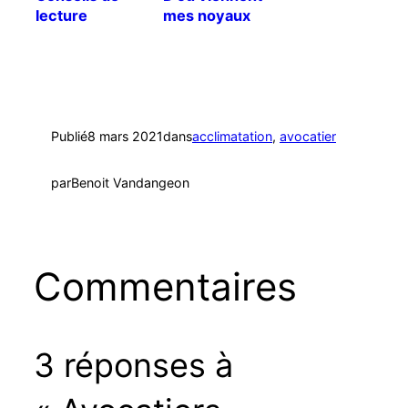
lecture
mes noyaux
d’avocats
Mexicola ?
(Mise à jour)
Publié
8 mars 2021
dans
acclimatation
, 
avocatier
par
Benoit Vandangeon
Commentaires
3 réponses à