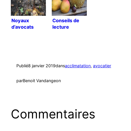
Noyaux
Conseils de
d’avocats
lecture
Publié
8 janvier 2019
dans
acclimatation
, 
avocatier
par
Benoit Vandangeon
Commentaires