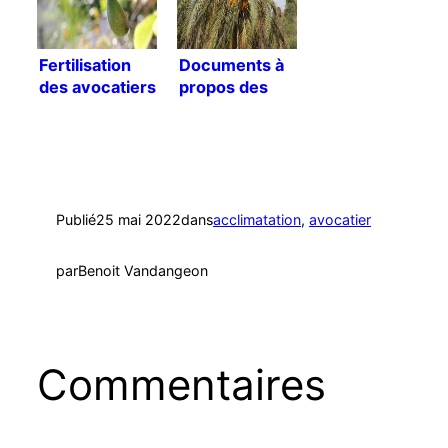
Fertilisation
Documents à
des avocatiers
propos des
[Traduction]
palmiers
dattiers
Publié
25 mai 2022
dans
acclimatation
, 
avocatier
par
Benoit Vandangeon
Commentaires