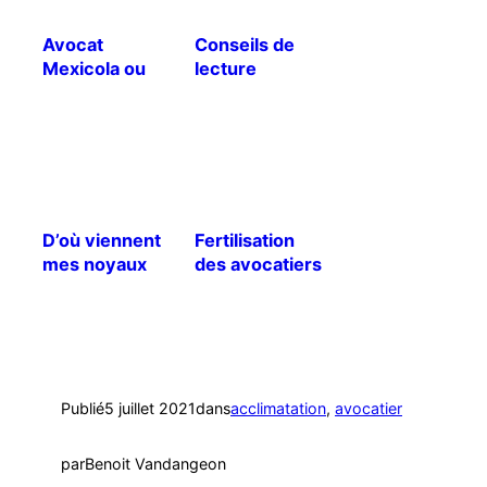
Avocat
Conseils de
Mexicola ou
lecture
avocat Criollo
?
D’où viennent
Fertilisation
mes noyaux
des avocatiers
d’avocats
[Traduction]
Mexicola ?
(Mise à jour)
Publié
5 juillet 2021
dans
acclimatation
, 
avocatier
par
Benoit Vandangeon